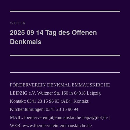
WEITER
2025 09 14 Tag des Offenen
Nächster
Denkmals
Beitrag:
FÖRDERVEREIN DENKMAL EMMAUSKIRCHE
LEIPZIG e.V. Wurzner Str. 160 in 04318 Leipzig
Kontakt: 0341 23 15 96 93 (AB) | Kontakt:
Kirchenführungen: 0341 23 15 96 94
MAIL: foerderverein[at]emmauskirche-leipzig[dot]de |
WEB: www.foerderverein-emmauskirche.de