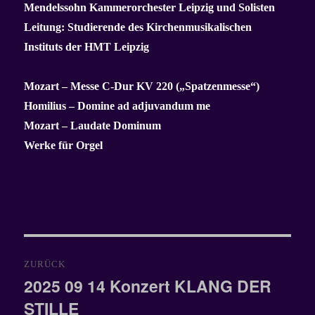
Mendelssohn Kammerorchester Leipzig und Solisten
Leitung: Studierende des Kirchenmusikalischen
Instituts der HMT Leipzig
Mozart – Messe C-Dur KV 220 („Spatzenmesse“)
Homilius – Domine ad adjuvandum me
Mozart – Laudate Dominum
Werke für Orgel
Beitragsnavigation
ZURÜCK
2025 09 14 Konzert KLANG DER
Vorheriger
STILLE
Beitrag: