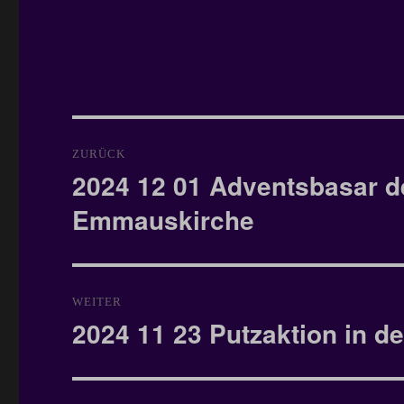
Beitragsnavigation
ZURÜCK
2024 12 01 Adventsbasar de
Vorheriger
Beitrag:
Emmauskirche
WEITER
2024 11 23 Putzaktion in 
Nächster
Beitrag: